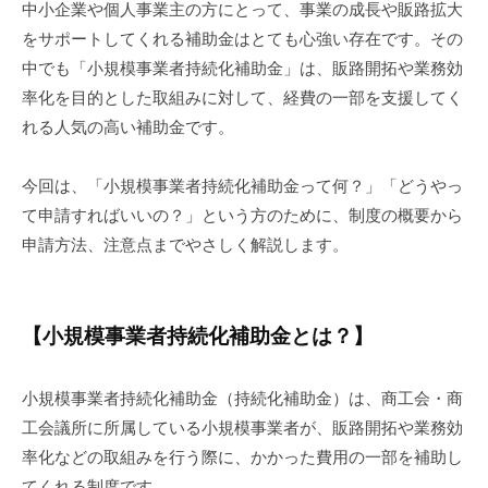
を
中小企業や個人事業主の方にとって、事業の成長や販路拡大
作
をサポートしてくれる補助金はとても心強い存在です。その
る
中でも「小規模事業者持続化補助金」は、販路開拓や業務効
」
率化を目的とした取組みに対して、経費の一部を支援してく
を
れる人気の高い補助金です。
ミ
ッ
今回は、「小規模事業者持続化補助金って何？」「どうやっ
シ
て申請すればいいの？」という方のために、制度の概要から
ョ
申請方法、注意点までやさしく解説します。
ン
に
掲
げ
【小規模事業者持続化補助金とは？】
、
東
小規模事業者持続化補助金（持続化補助金）は、商工会・商
京
工会議所に所属している小規模事業者が、販路開拓や業務効
大
率化などの取組みを行う際に、かかった費用の一部を補助し
学
てくれる制度です。