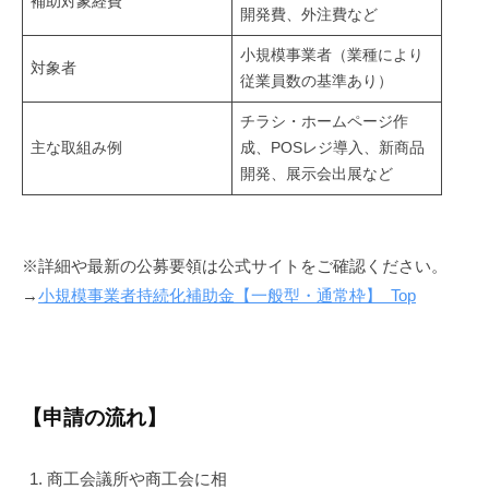
補助対象経費
ン
開発費、外注費など
サ
小規模事業者（業種により
ル
対象者
従業員数の基準あり）
テ
ィ
チラシ・ホームページ作
ン
主な取組み例
成、POSレジ導入、新商品
グ
開発、展示会出展など
を
お
こ
※詳細や最新の公募要領は公式サイトをご確認ください。
な
→
小規模事業者持続化補助金【一般型・通常枠】 Top
っ
て
い
ま
【申請の流れ】
す
。
商工会議所や商工会に相