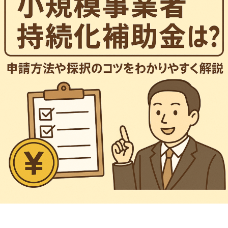
株
y
会
式
o
社
会
s
は
h
社
「
i
事
e
業
n
活
動
を
通
し
て
新
し
い
社
会