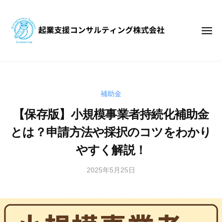
起
コ
業
ン
支
テ
メ
援
ニ
ン
コ
ュ
ー
起
ン
ツ
起
サ
へ
業
業
ル
支
ス
支
補助金
テ
援
キ
援
ィ
コ
【保存版】小規模事業者持続化補助金
ッ
コ
ン
ン
プ
ン
とは？申請方法や採択のコツをわかり
グ
サ
サ
株
ル
やすく解説！
式
ル
テ
会
テ
2025年5月25日
b
ィ
社
y
ィ
ン
k
グ
ン
i
株
グ
g
式