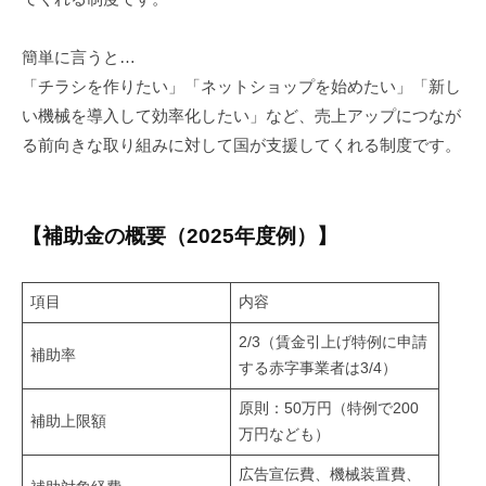
の
学
簡単に言うと…
生
向
「チラシを作りたい」「ネットショップを始めたい」「新し
け
い機械を導入して効率化したい」など、売上アップにつなが
に
る前向きな取り組みに対して国が支援してくれる制度です。
起
業
支
【補助金の概要（2025年度例）】
援
、
就
項目
内容
活
2/3（賃金引上げ特例に申請
に
補助率
する赤字事業者は3/4）
関
原則：50万円（特例で200
す
補助上限額
万円なども）
る
コ
広告宣伝費、機械装置費、