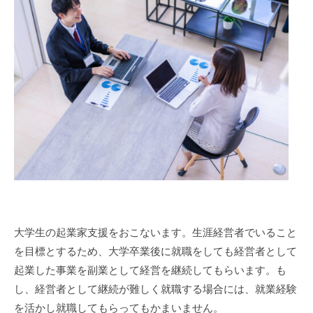
報
株
会
式
社
2024
会
は
年
社
「
7
事
月
21
業
日
活
by
動
kigyoshien
を
通
し
て
新
大学生の起業家支援をおこないます。生涯経営者でいること
し
を目標とするため、大学卒業後に就職をしても経営者として
い
起業した事業を副業として経営を継続してもらいます。も
社
し、経営者として継続が難しく就職する場合には、就業経験
会
を活かし就職してもらってもかまいません。