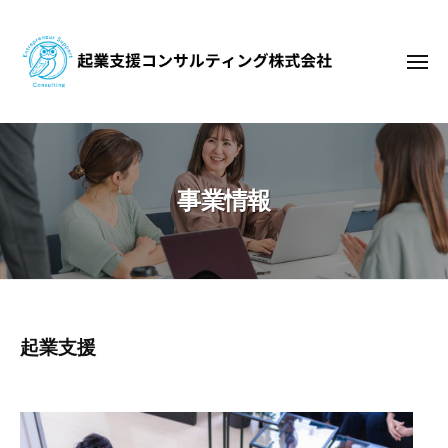
起
コ
業
ン
支
テ
メ
援
ニ
ン
コ
ュ
ー
起
ン
ツ
起
サ
へ
業
業
ル
支
ス
支
テ
事業情報
援
キ
援
ィ
コ
ッ
コ
ン
ン
プ
ン
グ
サ
サ
株
ル
式
ル
テ
会
テ
事
起業支援
ィ
社
ィ
ン
業
グ
ン
情
株
グ
式