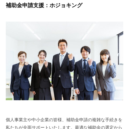
ン
補助金申請支援：ホジョキング
サ
ル
テ
ィ
ン
グ
を
お
こ
な
っ
て
い
ま
す
。
個人事業主や中小企業の皆様、補助金申請の複雑な手続きを
私たちが全面サポートいたします。最適な補助金の選定から