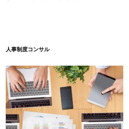
を
作
る
」
を
ミ
ッ
人事制度コンサル
シ
ョ
ン
に
掲
げ
、
東
京
大
学