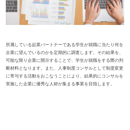
の
学
生
向
け
に
所属している起業パートナーである学生が就職に当たり何を
起
業
企業に望んでいるのかを定期的に調査します。その結果を、
支
可能な限り企業に開示することで、学生が就職をする際の判
援
断材料となります。また、人事制度コンサルとして制度変更
、
に寄与する活動をおこなうことにより、結果的にコンサルを
就
実施した企業に優秀な人材が集まる事業を目指します。
活
に
関
す
る
コ